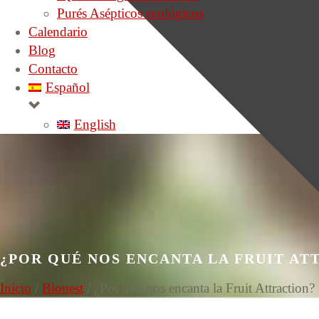
Purés Asépticos ecológicos
Calendario
Blog
Contacto
Español
English
¿POR QUÉ NOS ENCANTA LA FRUIT AT
Inicio
/
Bionest
/ ¿Por qué nos encanta la Fruit Attraction?