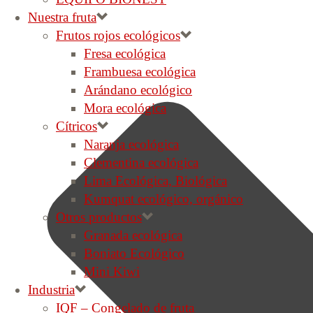
Nuestra fruta
Frutos rojos ecológicos
Fresa ecológica
Frambuesa ecológica
Arándano ecológico
Mora ecológica
Cítricos
Naranja ecológica
Clementina ecológica
Lima Ecológica, Biológica
Kumquat ecológico, orgánico
Otros productos
Granada ecológica
Boniato Ecológico
Mini Kiwi
Industria
IQF – Congelado de fruta