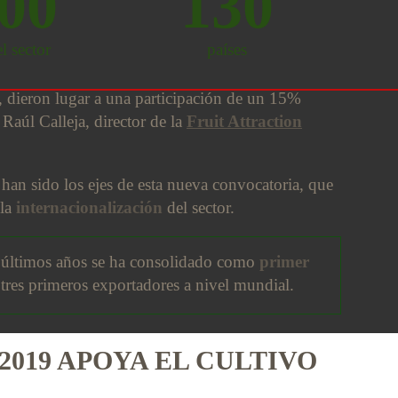
000
130
l sector
países
 dieron lugar a una participación de un 15%
 Raúl Calleja, director de la
Fruit Attraction
 han sido los ejes de esta nueva convocatoria, que
 la
internacionalización
del sector.
s últimos años se ha consolidado como
primer
tres primeros exportadores a nivel mundial.
019 APOYA EL CULTIVO