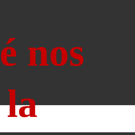
é nos
 la