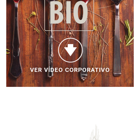
Apostando por
la
energía
sostenible
Leer artículo