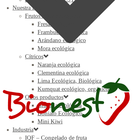
Nuestra fruta
Frutos rojos ecológicos
Fresa ecológica
Frambuesa ecológica
Arándano ecológico
Mora ecológica
Cítricos
Naranja ecológica
Clementina ecológica
Lima Ecológica, Biológica
Kumquat ecológico, orgánico
Otros productos
Granada ecológica
Boniato Ecológico
Mini Kiwi
Industria
IQF – Congelado de fruta