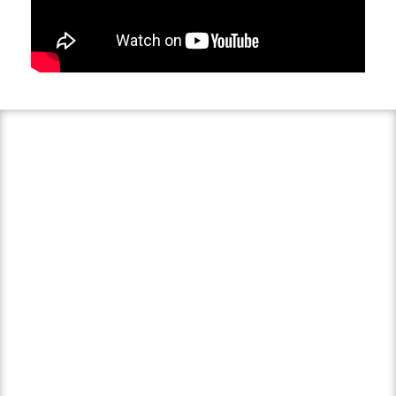
FRUTOS ROJOS
ECOLÓGICOS
Somos el productor español de BERRIES BIO líder
en el mercado Europeo.
Cultivamos y exportando frutos rojos ecológicos
desde 1992.