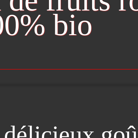
 de fruits 
00% bio
 délicieux goû