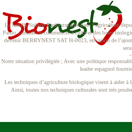
La famille Soltero Pardo travaille dans l’agriculture de
Pardo a décidé de commencer à cultiver des baies biologi
devenir BERRYNEST SAT H-0023, en raison de l’ajout de 
sera
Notre situation privilégiée ; Avec une politique responsabl
leader espagnol fourni
Les techniques d’agriculture biologique visent à aider à l
Ainsi, toutes nos techniques culturales sont très prude