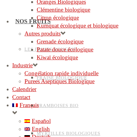
Oranges Biologiques
Clémentine biologique
Citron écologique
NOS FRUITS
Kumquat écologique et biologique
Autres produits
Grenade écologique
Patate douce écologique
LES FRUITS ROUGES
Kiwaï écologique
Industrie
Congélation rapide individuelle
FRAISE BIOLOGIQUE
Purees Aseptiques Biologique
Calendrier
Contact
Français
FRAMBOISES BIO
Español
English
MYRTILLES BIOLOGIQUES
Deutsch