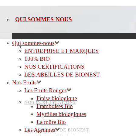
QUI SOMMES-NOUS
Qui sommes-nous
ENTREPRISE ET MARQUES
ENTREPRISE ET MARQUES
100% BIO
NOS CERTIFICATIONS
LES ABEILLES DE BIONEST
100% BIO
Nos Fruits
Les Fruits Rouges
Fraise biologique
NOS CERTIFICATIONS
Framboises Bio
Myrtilles biologiques
La mûre Bio
Les Agrumes
LES ABEILLES DE BIONEST