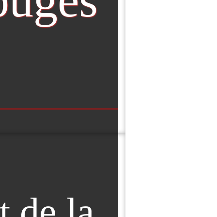
rouges
t de la