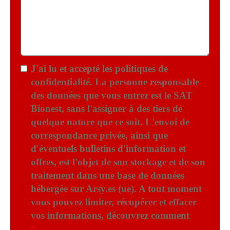
J'ai lu et accepté les politiques de
confidentialité. La personne responsable
des données que vous entrez est le SAT
Bionest, sans l'assigner à des tiers de
quelque nature que ce soit. L'envoi de
correspondance privée, ainsi que
d'éventuels bulletins d'information et
offres, est l'objet de son stockage et de son
traitement dans une base de données
hébergée sur Arsy.es (ue). A tout moment
vous pouvez limiter, récupérer et effacer
vos informations, découvrez comment
ici.
*